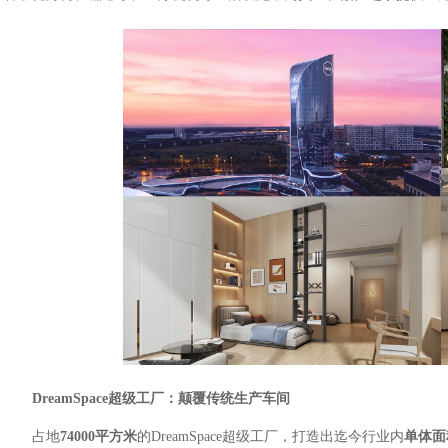
DreamSpace
超级工厂：颠覆传统生产车间
占地
74000平方米
的DreamSpace超级工厂，打造出迄今行业内
单体面