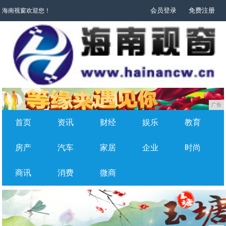
会员登录
免费注册
海南视窗欢迎您！
广告
首页
资讯
财经
娱乐
教育
房产
汽车
家居
企业
时尚
商讯
消费
微商