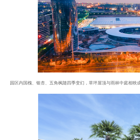
园区内国槐、银杏、五角枫随四季变幻，草坪屋顶与雨林中庭相映