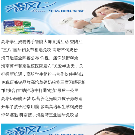
广告
高培学生奶粉携手智能大屏直播互动 登陆江
“三八”国际妇女节相遇免税 高培草饲奶粉
海口迷笛全阵容公布 许巍、痛仰领衔60余
海南菁华和京生殖医院发布“关爱半边天，关
把握新机遇，高培学生奶粉与合作伙伴共谋2
免税店畅销品牌高培草饲奶粉将三度闪耀亮相
“邮快合作”助推琼中打通物流“最后一公里
高培奶粉航天梦 以营养之光助力孩子勇敢追
开学了孩子经常用脑 多喝高培学生草饲奶粉
怦然邂逅 科蒂携手海棠湾三亚国际免税城