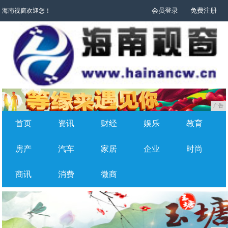
会员登录
免费注册
海南视窗欢迎您！
广告
首页
资讯
财经
娱乐
教育
房产
汽车
家居
企业
时尚
商讯
消费
微商