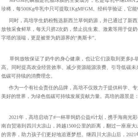
MFGM乳磷脂是乳脂球膜的主要成分，它是母乳中继DH
珍稀，每500Kg牛乳中只可提取1KgMFGM。经科学验证，
同时，高培学生奶粉甄选新西兰草饲奶源，并已通过了新西兰A
放牧采食鲜草，每天只挤2次奶，禁止抗生素、激素等用于促
字塔的顶端，更是被誉为奶源界的“奥斯卡”。
草饲放牧保证了奶牛的身心健康，也让它们汲取到更多β-
高。同时提高农业经营效率、减少资源能源浪费、引导低碳未
低碳可持续的消费理念。
作为一个有社会责任的品牌，高培不仅致力于提供科学、专
美好的世界，为绿色低碳可持续发展贡献力量。高培的愿景是
2021年，高培启动了#一杯草饲奶公益#计划，携手海南
南自贸港到四川大凉山，跨越1500公里的距离，翻过一座座
的营养，助力孩子们更好地追逐梦想。继四川大凉山后，202