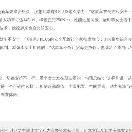
新车要磨合很久，没想到瑞虎8 PLUS这么给力！”这款车在驾控和安全
，最大功率可达145kW、峰值扭矩290N·m，性能远超同级。当时李女士看
技术，操控起来也会比较安心。
车不安全，但瑞虎8 PLUS的安全配置让全家彻底放心：84%豪华铝合
面面俱到。就像李女士所说的：“这款车不仅让父母更放心，也满足了我自己
会让一切都变得不一样。用李女士发在朋友圈的一句话总结：“选择和谁一
绝对是一个正确的选择”。相信超高颜值、丰富配置、空间宽阔、动力充沛与
的驾乘体验。
原创性以及文中陈述文字和内容未经本站证实，对本文以及其中全部或者