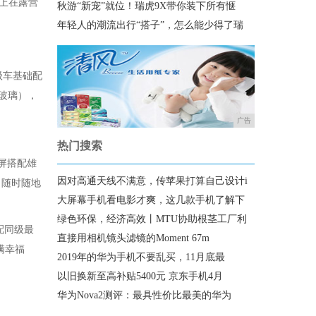
上在露营
秋游“新宠”就位！瑞虎9X带你装下所有惬
年轻人的潮流出行“搭子”，怎么能少得了瑞
级车基础配
音玻璃），
广告
热门搜索
屏搭配雄
因对高通天线不满意，传苹果打算自己设计i
，随时随地
大屏幕手机看电影才爽，这几款手机了解下
绿色环保，经济高效丨MTU协助根茎工厂利
配同级最
直接用相机镜头滤镜的Moment 67m
满幸福
2019年的华为手机不要乱买，11月底最
以旧换新至高补贴5400元 京东手机4月
华为Nova2测评：最具性价比最美的华为