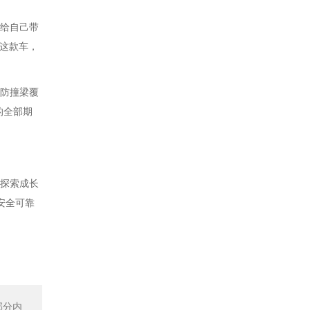
上给自己带
中这款车，
金防撞梁覆
的全部期
起探索成长
安全可靠
部分内