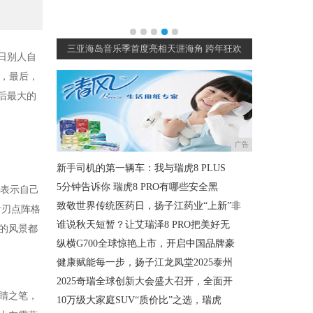
夜圆满收官
三亚海岛音乐季首度亮相天涯海角 跨年狂欢
荣耀亲选恒
日别人自
，最后，
照后最大的
广告
新手司机的第一辆车：我与瑞虎8 PLUS
5分钟告诉你 瑞虎8 PRO有哪些安全黑
士表示自己
致敬世界传统医药日，扬子江药业“上新”非
齿刃点阵格
谁说秋天短暂？让艾瑞泽8 PRO把美好无
的风景都
纵横G700全球惊艳上市，开启中国品牌豪
健康赋能每一步，扬子江龙凤堂2025泰州
2025奇瑞全球创新大会盛大召开，全面开
睛之笔，
10万级大家庭SUV“质价比”之选，瑞虎