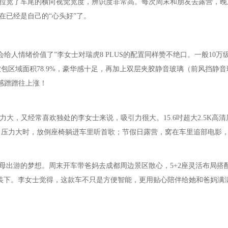
拉宽了车尾的横向视觉宽度，辨识度非常高。每次周末和朋友去露营，晚
在已经是自己的“心头好”了。
会给人情绪价值了”李女士对瑞虎8 PLUS的配置同样赞不绝口。一般10万
软包区域面积78.9%，豪华感十足，再加上双层夹胶静音玻璃（前风挡静
福感蹭蹭往上涨！
大，又经常喜欢独处的李女士来说，吸引力很大。15.6吋超大2.5K高清
令。压力大时，放倒座椅躺进车里听首歌；节假日露营，窝在车里追部电影
母出游的梦想。周末开车带爸妈去成都周边景区散心，5+2座灵活布局搭
松装下。李女士觉得，这款车不只是方便智能，更用贴心陪伴给她和爸妈满