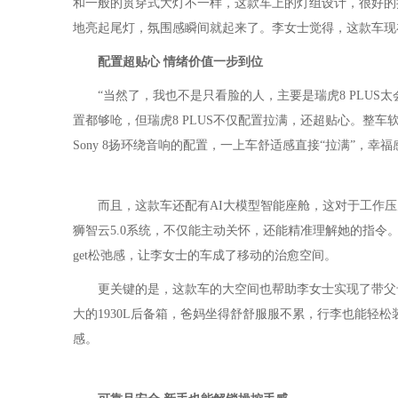
和一般的贯穿式大灯不一样，这款车上的灯组设计，很好的
地亮起尾灯，氛围感瞬间就起来了。李女士觉得，这款车现
配置超贴心 情绪价值一步到位
“当然了，我也不是只看脸的人，主要是瑞虎8 PLUS太
置都够呛，但瑞虎8 PLUS不仅配置拉满，还超贴心。整车
Sony 8扬环绕音响的配置，一上车舒适感直接“拉满”，幸
而且，这款车还配有AI大模型智能座舱，这对于工作压力
狮智云5.0系统，不仅能主动关怀，还能精准理解她的指
get松弛感，让李女士的车成了移动的治愈空间。
更关键的是，这款车的大空间也帮助李女士实现了带父
大的1930L后备箱，爸妈坐得舒舒服服不累，行李也能轻
感。