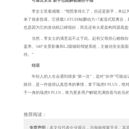
可靠且安全 新手也能解锁操控手感
李女士笑着感慨：“驾照拿得久了，但还是新手，本以为
来了很多惊喜。它搭载1.6TGDI鲲鹏动力+7速湿式双离合
也是因为它的发动机口碑很好，而且还有火星架构同源底盘
当然，李女士的满意远不止于此。起初父母担心她独自驾
盖率、540°全景影像和L2级辅助驾驶系统，主被动安全
待。”
结语
年轻人的人生会遇到很多“第一次”，选对“伙伴”可能
路径，是一件值得认真思考的事情，拿下瑞虎8 PLUS，
于一身的瑞虎8 PLUS，将为更多用户解锁充满惊喜与欢乐
推荐阅读：
免责声明
：本文仅代表企业观点，与海南视窗无关。其