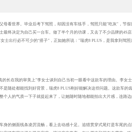
海口迷笛全阵容公布 许巍、痛仰领衔60余
三亚海岛音乐季 跨年·迷笛之
父母看世界。毕业后考下驾照，却因没有车练手，驾照只能"吃灰"，节假
士最终决定为自己买一台车。做了半个月的功课，又去了不少品牌的4S店
女士出行必不可少的“搭子”，正如她所说："瑞虎8 PLUS，是我拿到驾
US真的长在我的审美上”李女士谈到自己当初一眼看中这款车的理由。李女
是随处都能找到好背景，瑞虎8 PLUS刚好能解决这些问题。这款车的
，整个人的气质一下子就提起来了，让她随时随地都能拍出大片感，连路边
车身的侧面线条凌厉流畅，看上去动感十足。追猎贯穿式尾灯是车尾的点