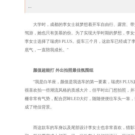
...
许巍痛仰万青逃跑计划群星闪耀海口 迷笛三
大学时，成都的李女士就梦想着开车自由行、露营、带
驾游，她也只有羡慕的份。为了实现大学时期的梦想，李女
李女士选择了瑞虎8 PLUS。提车三个月，这款车已经成了李
底气，一直陪我成长。"
颜值超能打 外出拍照最佳氛围组
“我是白羊座，颜值是我选车的第一要素，瑞虎8 PL
很喜欢拍一些潮流风格的质感大片，但平时出门想拍照，并不
栅非常有气势，配合厉眸LED大灯，随随便便往车头一靠
成了绝佳背景。
而这款车的车身以及尾部设计李女士也非常喜欢，猎影