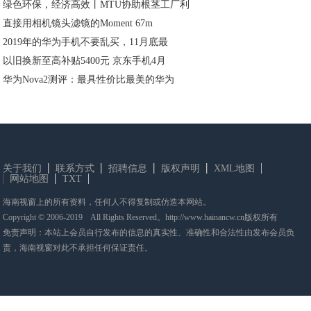
绿色环保，经济高效丨MTU协助根茎工厂利
直接用相机镜头滤镜的Moment 67m
2019年的华为手机不要乱买，11月底最
以旧换新至高补贴5400元 京东手机4月
华为Nova2测评：最具性价比最美的华为
关于我们
联系方式
招聘信息
版权声明
XML地图
网站地图
TXT
海南视窗上的所有资料，任何人不得复制或仿造本网站。
Copyright © 2006-2019 All Rights Reserved。http://www.hainancw.cn版权所有
免责声明：本站上会员自行发布的信息的真实性、准确性和合法性由发布会员负
责，海南视窗对此不承担任何保证责任。