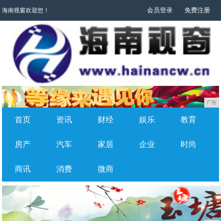
会员登录
免费注册
海南视窗欢迎您！
广告
首页
资讯
财经
娱乐
教育
房产
汽车
家居
企业
时尚
商讯
消费
微商