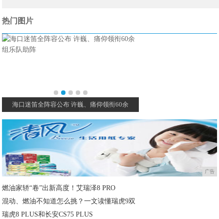
热门图片
海口迷笛全阵容公布 许巍、痛仰领衔60余
三亚海岛音乐季 跨年·
广告
燃油家轿“卷”出新高度！艾瑞泽8 PRO
混动、燃油不知道怎么挑？一文读懂瑞虎9双
瑞虎8 PLUS和长安CS75 PLUS