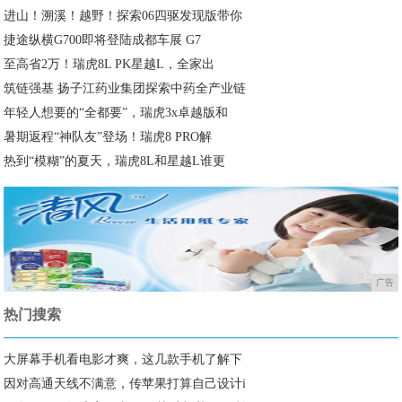
进山！溯溪！越野！探索06四驱发现版带你
捷途纵横G700即将登陆成都车展 G7
至高省2万！瑞虎8L PK星越L，全家出
筑链强基 扬子江药业集团探索中药全产业链
年轻人想要的“全都要”，瑞虎3x卓越版和
暑期返程“神队友”登场！瑞虎8 PRO解
热到“模糊”的夏天，瑞虎8L和星越L谁更
广告
热门搜索
大屏幕手机看电影才爽，这几款手机了解下
因对高通天线不满意，传苹果打算自己设计i