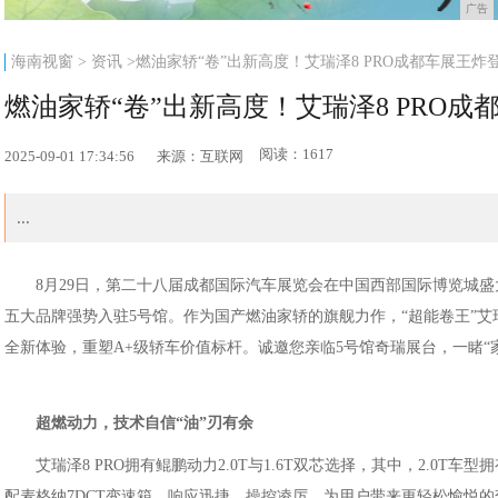
广告
海南视窗
>
资讯
>燃油家轿“卷”出新高度！艾瑞泽8 PRO成都车展王炸
燃油家轿“卷”出新高度！艾瑞泽8 PRO成
阅读：1617
2025-09-01 17:34:56
来源：互联网
...
8月29日，第二十八届成都国际汽车展览会在中国西部国际博览城
五大品牌强势入驻5号馆。作为国产燃油家轿的旗舰力作，“超能卷王”艾
全新体验，重塑A+级轿车价值标杆。诚邀您亲临5号馆奇瑞展台，一睹“
超燃动力，技术自信“
油
”
刃有余
艾瑞泽8 PRO拥有鲲鹏动力2.0T与1.6T双芯选择，其中，2.0T车
配麦格纳7DCT变速箱，响应迅捷，操控凌厉，为用户带来更轻松愉悦