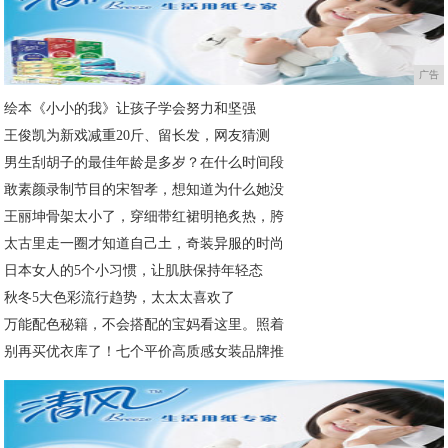
广告
绘本《小小的我》让孩子学会努力和坚强
王俊凯为新戏减重20斤、留长发，网友猜测
男生刮胡子的最佳年龄是多岁？在什么时间段
敢素颜录制节目的宋智孝，想知道为什么她没
王丽坤骨架太小了，穿细带红裙明艳炙热，胯
太古里走一圈才知道自己土，奇装异服的时尚
日本女人的5个小习惯，让肌肤保持年轻态
秋冬5大色彩流行趋势，太太太喜欢了
万能配色秘籍，不会搭配的宝妈看这里。照着
别再买优衣库了！七个平价高质感女装品牌推