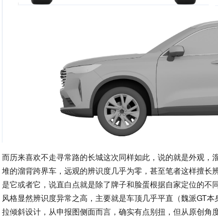
而历来喜欢不走寻常路的长城这次同样如此，说的就是外观，溜
堆的溜背跨界车，远观的辨识度几乎为零，甚至笔者这样擅长
是它或者它，说直白点就是除了牌子和脸蛋根据自家定位的不
风格显然辨识度异常之高，主要就是车顶几乎平直（魏派GT本
拉倾斜设计，从申报图侧面而言，确实有点别扭，但从原创角