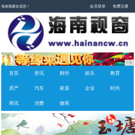
会员登录
免费注册
海南视窗欢迎您！
广告
首页
资讯
财经
娱乐
教育
房产
汽车
家居
企业
时尚
商讯
消费
微商