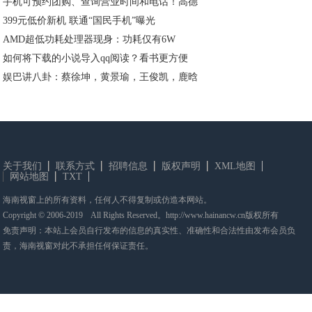
手机可预约团购、查询营业时间和电话！高德
399元低价新机 联通“国民手机”曝光
AMD超低功耗处理器现身：功耗仅有6W
如何将下载的小说导入qq阅读？看书更方便
娱巴讲八卦：蔡徐坤，黄景瑜，王俊凯，鹿晗
关于我们
联系方式
招聘信息
版权声明
XML地图
网站地图
TXT
海南视窗上的所有资料，任何人不得复制或仿造本网站。
Copyright © 2006-2019 All Rights Reserved。http://www.hainancw.cn版权所有
免责声明：本站上会员自行发布的信息的真实性、准确性和合法性由发布会员负
责，海南视窗对此不承担任何保证责任。