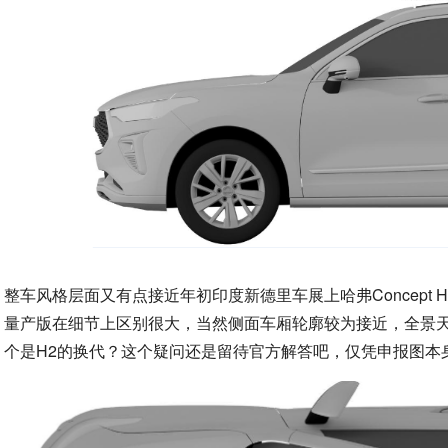
整车风格层面又有点接近年初印度新德里车展上哈弗Concep
量产版在细节上区别很大，当然侧面车厢轮廓较为接近，全景
个是H2的换代？这个疑问还是留待官方解答吧，仅凭申报图本