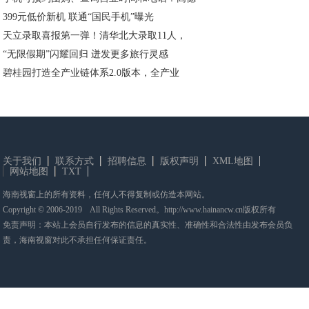
399元低价新机 联通“国民手机”曝光
天立录取喜报第一弹！清华北大录取11人，
“无限假期”闪耀回归 迸发更多旅行灵感
碧桂园打造全产业链体系2.0版本，全产业
关于我们
联系方式
招聘信息
版权声明
XML地图
网站地图
TXT
海南视窗上的所有资料，任何人不得复制或仿造本网站。
Copyright © 2006-2019 All Rights Reserved。http://www.hainancw.cn版权所有
免责声明：本站上会员自行发布的信息的真实性、准确性和合法性由发布会员负
责，海南视窗对此不承担任何保证责任。