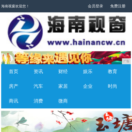
会员登录
免费注册
海南视窗欢迎您！
广告
首页
资讯
财经
娱乐
教育
房产
汽车
家居
企业
时尚
商讯
消费
微商