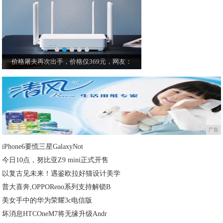
再次出手，价格仅369元，网友：
华为AI音箱2：一碰传音、音质优越、
广告
iPhone6要慌三星GalaxyNot
今日10点，努比亚Z9 mini正式开售
以复古见未来！遇鉴欧拉好猫设计美学
普大喜奔,OPPOReno系列支持解锁B
美女手中的华为荣耀3c电信版
坏消息HTCOneM7将无缘升级Andr