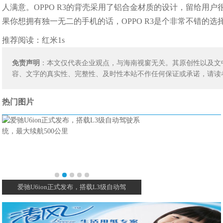
人满意。OPPO R3的背壳采用了铝合金材质的设计，留给用户
果你想拥有独一无二的手机的话，OPPO R3是个非常不错的选
推荐阅读：
红米1s
免责声明
：本文仅代表企业观点，与海南视窗无关。其原创性以及文
容、文字的真实性、完整性、及时性本站不作任何保证或承诺，请读
热门图片
级自动驾
2020款本田飞度
全新奔驰E级