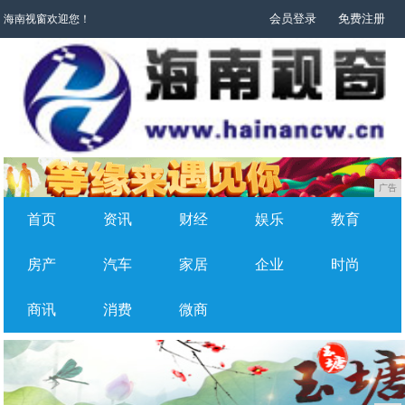
会员登录
免费注册
海南视窗欢迎您！
广告
首页
资讯
财经
娱乐
教育
房产
汽车
家居
企业
时尚
商讯
消费
微商