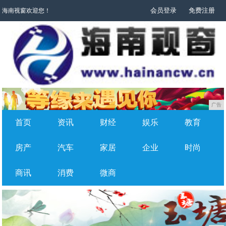
会员登录
免费注册
海南视窗欢迎您！
广告
首页
资讯
财经
娱乐
教育
房产
汽车
家居
企业
时尚
商讯
消费
微商