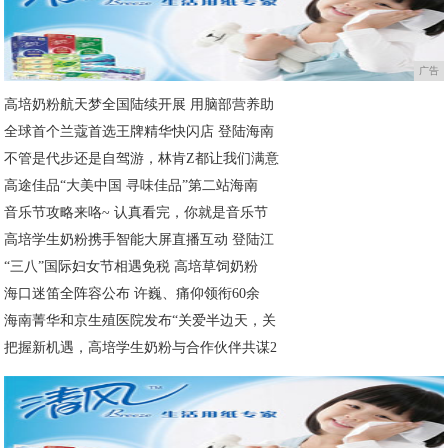
广告
高培奶粉航天梦全国陆续开展 用脑部营养助
全球首个兰蔻首选王牌精华快闪店 登陆海南
不管是代步还是自驾游，林肯Z都让我们满意
高途佳品“大美中国 寻味佳品”第二站海南
音乐节攻略来咯~ 认真看完，你就是音乐节
高培学生奶粉携手智能大屏直播互动 登陆江
“三八”国际妇女节相遇免税 高培草饲奶粉
海口迷笛全阵容公布 许巍、痛仰领衔60余
海南菁华和京生殖医院发布“关爱半边天，关
把握新机遇，高培学生奶粉与合作伙伴共谋2