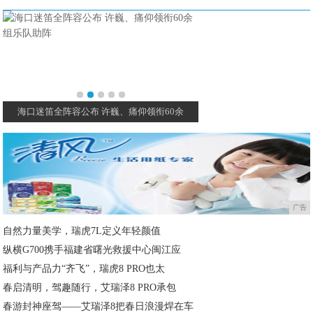
海口迷笛全阵容公布 许巍、痛仰领衔60余
三亚海岛音乐季 跨年·
广告
自然力量美学，瑞虎7L定义年轻颜值
纵横G700携手福建省曙光救援中心闽江应
福利与产品力“齐飞”，瑞虎8 PRO也太
春启清明，驾趣随行，艾瑞泽8 PRO承包
春游封神座驾——艾瑞泽8把春日浪漫焊在车