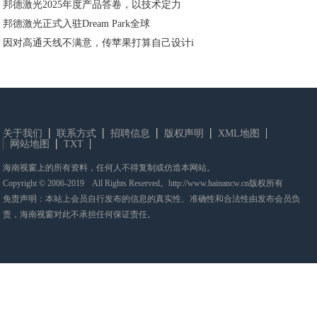
邦德激光2025年度产品答卷，以技术定力
邦德激光正式入驻Dream Park全球
因对高通天线不满意，传苹果打算自己设计i
关于我们
联系方式
招聘信息
版权声明
XML地图
网站地图
TXT
海南视窗上的所有资料，任何人不得复制或仿造本网站。
Copyright © 2006-2019 All Rights Reserved。http://www.hainancw.cn版权所有
免责声明：本站上会员自行发布的信息的真实性、准确性和合法性由发布会员负
责，海南视窗对此不承担任何保证责任。