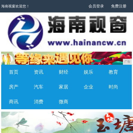
会员登录
免费注册
海南视窗欢迎您！
广告
首页
资讯
财经
娱乐
教育
房产
汽车
家居
企业
时尚
商讯
消费
微商