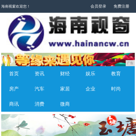
会员登录
免费注册
海南视窗欢迎您！
广告
首页
资讯
财经
娱乐
教育
房产
汽车
家居
企业
时尚
商讯
消费
微商