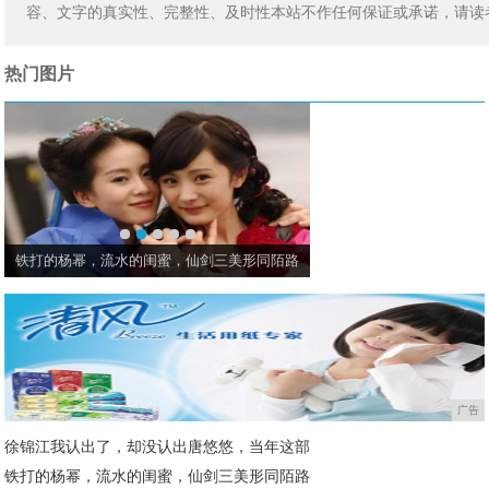
容、文字的真实性、完整性、及时性本站不作任何保证或承诺，请读
热门图片
传说中的日本最下饭综艺时隔12年回归！最
大牌杂志偏爱流量？李易
广告
徐锦江我认出了，却没认出唐悠悠，当年这部
铁打的杨幂，流水的闺蜜，仙剑三美形同陌路