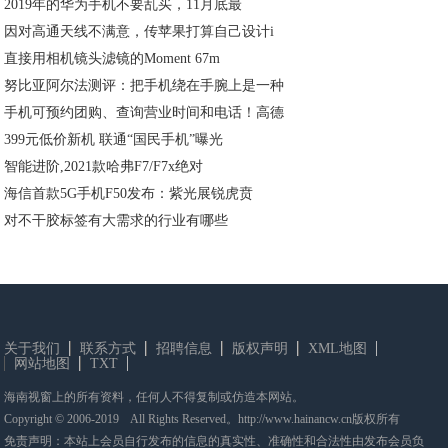
2019年的华为手机不要乱买，11月底最
因对高通天线不满意，传苹果打算自己设计i
直接用相机镜头滤镜的Moment 67m
努比亚阿尔法测评：把手机绕在手腕上是一种
手机可预约团购、查询营业时间和电话！高德
399元低价新机 联通“国民手机”曝光
智能进阶,2021款哈弗F7/F7x绝对
海信首款5G手机F50发布：紫光展锐虎贲
对不干胶标签有大需求的行业有哪些
关于我们
联系方式
招聘信息
版权声明
XML地图
网站地图
TXT
海南视窗上的所有资料，任何人不得复制或仿造本网站。
Copyright © 2006-2019 All Rights Reserved。http://www.hainancw.cn版权所有
免责声明：本站上会员自行发布的信息的真实性、准确性和合法性由发布会员负