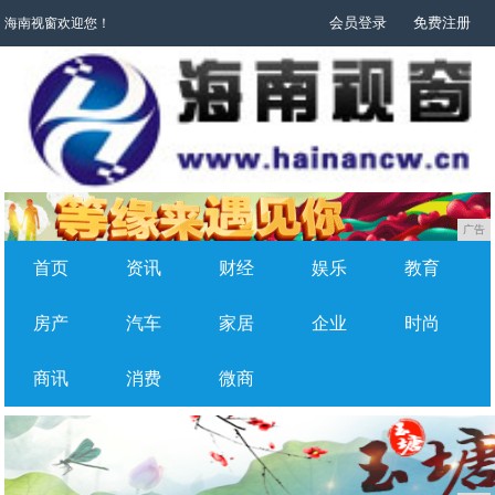
会员登录
免费注册
海南视窗欢迎您！
广告
首页
资讯
财经
娱乐
教育
房产
汽车
家居
企业
时尚
商讯
消费
微商