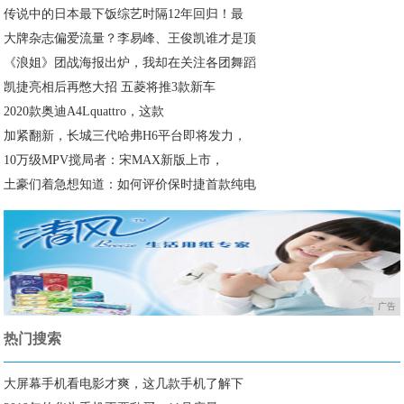
传说中的日本最下饭综艺时隔12年回归！最
大牌杂志偏爱流量？李易峰、王俊凯谁才是顶
《浪姐》团战海报出炉，我却在关注各团舞蹈
凯捷亮相后再憋大招 五菱将推3款新车
2020款奥迪A4Lquattro，这款
加紧翻新，长城三代哈弗H6平台即将发力，
10万级MPV搅局者：宋MAX新版上市，
土豪们着急想知道：如何评价保时捷首款纯电
广告
热门搜索
大屏幕手机看电影才爽，这几款手机了解下