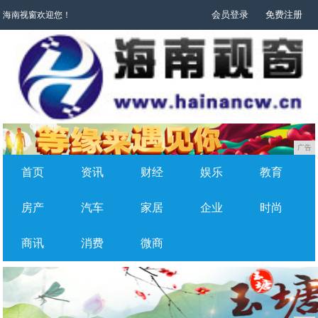
会员登录
免费注册
海南视窗欢迎您！
广告
首页
资讯
财经
娱乐
教育
房产
汽车
家居
企业
时尚
商讯
消费
微商