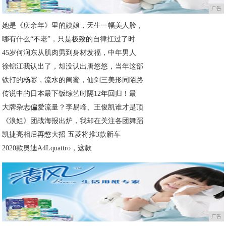
广告
她是《庆余年》里的姨娘，天生一幅美人脸，
哪有什么“不老”，只是极致的自律扛过了时
45岁何润东从肌肉男到身材发福，中年男人
徐锦江我认出了，却没认出唐悠悠，当年这部
铁打的杨幂，流水的闺蜜，仙剑三美形同陌路
传说中的日本最下饭综艺时隔12年回归！最
大牌杂志偏爱流量？李易峰、王俊凯谁才是顶
《浪姐》团战海报出炉，我却在关注各团舞蹈
凯捷亮相后再憋大招 五菱将推3款新车
2020款奥迪A4Lquattro，这款
广告