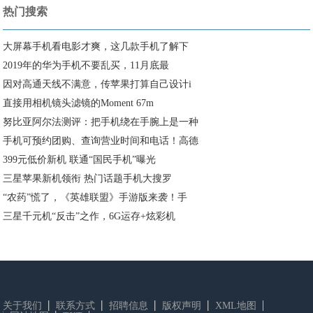
热门搜索
大屏幕手机看电影才爽，这几款手机了解下
2019年的华为手机不要乱买，11月底最
因对高通天线不满意，传苹果打算自己设计i
直接用相机镜头滤镜的Moment 67m
努比亚阿尔法测评：把手机绕在手腕上是一种
手机可预约团购、查询营业时间和电话！高德
399元低价新机 联通“国民手机”曝光
三星苹果新机领衔 热门话题手机大搜罗
“农药”慌了，《英雄联盟》手游版来袭！手
三星千元机“反击”之作，6G运存+炫彩机
关于我们
联系方式
招聘信息
版权声明
XML地图