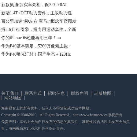
新款奥迪Q7实车亮相，配3.0T+8AT
新增1.4T+DCT动力套件，主攻动力性
百公里加速4秒左右 宝马i4概念车官图发
搭5.6升V8引擎，搭专用运动套件，全新
你的iPhone 6s还能再用三年！un
华为P40基本确定，5200万像素主摄+
华为P40曝光汇总！国产生态＋120Hz
关于我们
联系方式
招聘信息
版权声明
老版地图
网站地图
海南视窗上的所有资料，任何人不得复制或仿造本网站。
Copyright © 2006-2019 All Rights Reserved。http://www.hainancw.cn版权所有
免责声明：本站上会员自行发布的信息的真实性、准确性和合法性由发布会员负
责，海南视窗对此不承担任何保证责任。