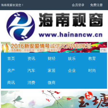
会员登录
免费注册
海南视窗欢迎您！
广告
首页
资讯
财经
娱乐
教育
房产
汽车
家居
企业
时尚
商讯
消费
微商