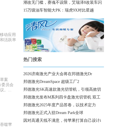
潮改无门槛，赛魂不设限，艾瑞泽8改装车闪
15万级油车智能大PK：瑞虎9X对比星越
O移动应用
率和活跃率
广告
热门搜索
2026济南激光产业大会将在邦德激光Dr
草案
邦德激光DreamSpace 超级工厂2
务委员会
邦德激光SK高速款激光切管机，引领高效切
...
邦德激光发布M系列四卡盘激光切管机 双工
邦德激光2025年度产品答卷，以技术定力
邦德激光正式入驻Dream Park全球
因对高通天线不满意，传苹果打算自己设计i
吞噬苹