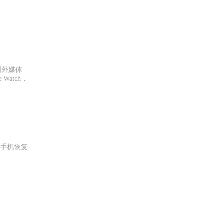
国外媒体
 Watch，
心手机恢复