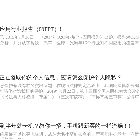
动应用行业报告（89PPT）!
 2015年1月30日， 《2014年O2O移动行业应用报告》出炉。报告对O2
分析，并分成了餐饮、汽车、医疗、旅游等16个行业对不同应用的覆盖
能正在盗取你的个人信息，应该怎么保护个人隐私？!
息保护领域存在的突出问题，在现行法律规定基础上，我国民法典各分编
一步强化对隐私权的保护。2019年8月22日，第十三届全国人民代表大会常
《民法典人格权编（草案）》（三次审议稿）（下称草案三审稿）提请审议。
到半年就卡机？教你一招，手机跟新买的一样流畅！!
的发展可以说突飞猛进，从从无名小卒到如今的国产智能手机老大，不断