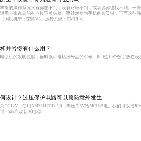
丰富的操作系统只有你想不到，没有它做不到，或者说你也找不到。一些
通用户来说真的有点摸不着头脑。而针对华为手机的智灵键，下面这些强
试机型：荣耀V8，运行系统：EMUI 4....
和井号键有什么用？!
从电话机的发明说起，当时设计电话拨号盘的时候，0~9这10个数字放在表
何设计？过压保护电路可以预防意外发生!
DC12V，使用AMS1117CD-5.0，降压为5V给MCU供电。我们可以增
5.5就自动切断电源。...