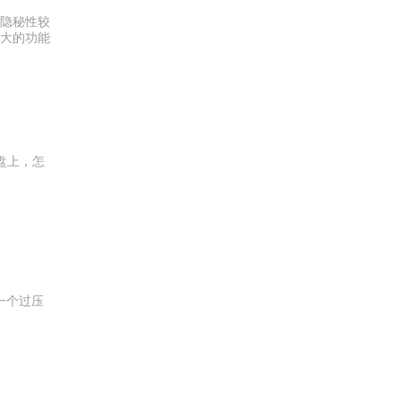
隐秘性较
大的功能
盘上，怎
加一个过压