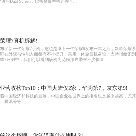
的Dual Screen，比折叠屏手机还香？...
荣耀7真机拆解!
布了新一代荣耀7手机，这也是继上一代荣耀6发布一年之后，新款荣耀
耀7在外观与性能方面都有不小提升，采用一体金属机身设、支持指纹识
耀7评测中，我们可以看到该机为花粉用户带来不少惊喜。...
T企业营收榜Top10：中国大陆仅2家，华为第7，京东第9!
着中国经济和科技的发展，中国企业在世界上的排名也是越来越高，尤其
腾讯等等。...
的这个按键，你知道有什么用吗？!