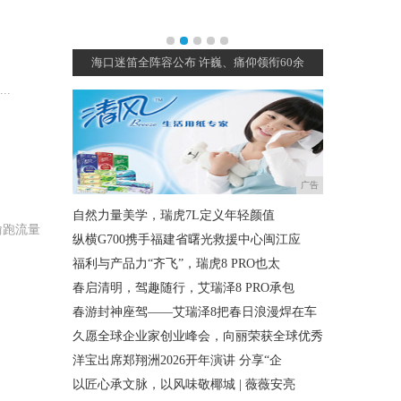
海口 迷笛三
海口迷笛全阵容公布 许巍、痛仰领衔60余
三亚海岛音
..
广告
自然力量美学，瑞虎7L定义年轻颜值
偷跑流量
纵横G700携手福建省曙光救援中心闽江应
福利与产品力“齐飞”，瑞虎8 PRO也太
春启清明，驾趣随行，艾瑞泽8 PRO承包
春游封神座驾——艾瑞泽8把春日浪漫焊在车
久愿全球企业家创业峰会，向丽荣获全球优秀
洋宝出席郑翔洲2026开年演讲 分享“企
以匠心承文脉，以风味敬椰城 | 薇薇安亮