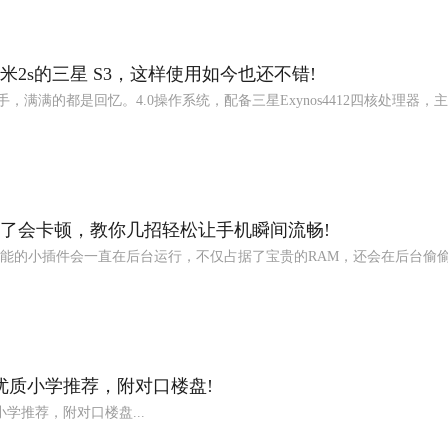
许巍痛仰万青逃跑计划群星闪耀
2s的三星 S3，这样使用如今也还不错!
手，满满的都是回忆。4.0操作系统，配备三星Exynos4412四核处理器，主.
了会卡顿，教你几招轻松让手机瞬间流畅!
能的小插件会一直在后台运行，不仅占据了宝贵的RAM，还会在后台偷
优质小学推荐，附对口楼盘!
学推荐，附对口楼盘...