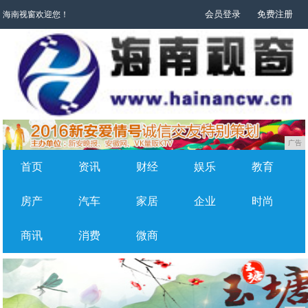
会员登录
免费注册
海南视窗欢迎您！
广告
首页
资讯
财经
娱乐
教育
房产
汽车
家居
企业
时尚
商讯
消费
微商