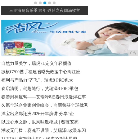
三亚海岛音乐季 跨年·迷笛之夜圆满收官
三亚海岛音乐季首度亮相
广告
自然力量美学，瑞虎7L定义年轻颜值
纵横G700携手福建省曙光救援中心闽江应
福利与产品力“齐飞”，瑞虎8 PRO也太
春启清明，驾趣随行，艾瑞泽8 PRO承包
春游封神座驾——艾瑞泽8把春日浪漫焊在车
久愿全球企业家创业峰会，向丽荣获全球优秀
洋宝出席郑翔洲2026开年演讲 分享“企
以匠心承文脉，以风味敬椰城 | 薇薇安亮
潮改无门槛，赛魂不设限，艾瑞泽8改装车闪
15万级油车智能大PK：瑞虎9X对比星越