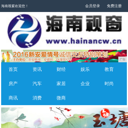
会员登录
免费注册
海南视窗欢迎您！
广告
首页
资讯
财经
娱乐
教育
房产
汽车
家居
企业
时尚
商讯
消费
微商