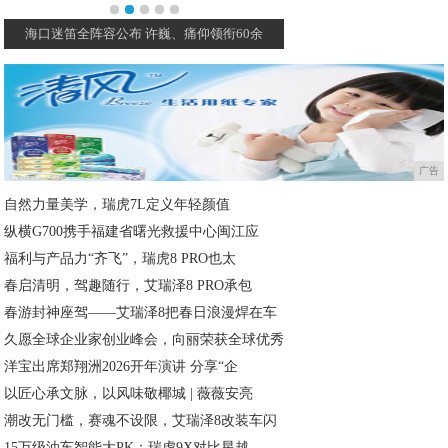
三亚海岛音乐季 跨年·迷笛之夜圆满收官
三亚海岛音乐季首度亮相
广告
自然力量美学，瑞虎7L定义年轻颜值
纵横G700携手福建省曙光救援中心闽江应
福利与产品力“齐飞”，瑞虎8 PRO也太
春启清明，驾趣随行，艾瑞泽8 PRO承包
春游封神座驾——艾瑞泽8把春日浪漫焊在车
久愿全球企业家创业峰会，向丽荣获全球优秀
洋宝出席郑翔洲2026开年演讲 分享“企
以匠心承文脉，以风味敬椰城 | 薇薇安亮
潮改无门槛，赛魂不设限，艾瑞泽8改装车闪
15万级油车智能大PK：瑞虎9X对比星越